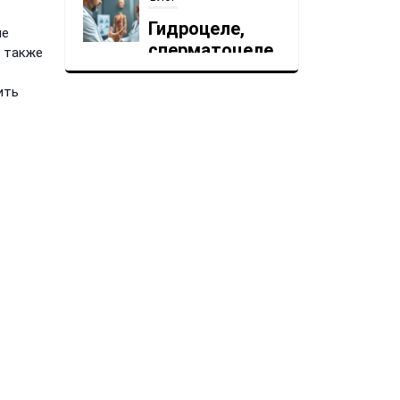
кисты
придатков
ие
а также
30 ИЮНЯ, 2026
ить
Блог
Детская
стоматология:
лечение без
страха
30 ИЮНЯ, 2026
Блог
Менструальны
й цикл: нормы,
отклонения,
прогестерон