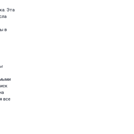
ка. Эта
сла
ы в
ты
имыми
риск
на
я все