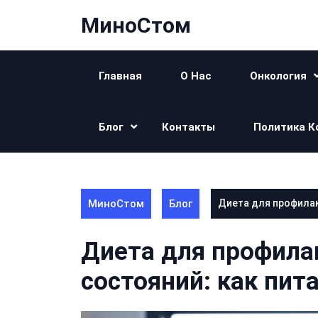
Перейти
МиноСтом
к
контенту
Главная
О Нас
Онкология
Блог
Контакты
Политика К
МиноСтом
Блог
Диета для профилак
Диета для профила
состояний: как пит