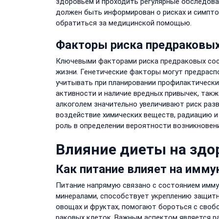
здоровьем и проходить регулярные обследова
должен быть информирован о рисках и симпто
обратиться за медицинской помощью.
Факторы риска предраковых
Ключевыми факторами риска предраковых сост
жизни. Генетические факторы могут предрасп
учитывать при планировании профилактических
активности и наличие вредных привычек, такж
алкоголем значительно увеличивают риск раз
воздействие химических веществ, радиацию и 
роль в определении вероятности возникновен
Влияние диеты на здо
Как питание влияет на имму
Питание напрямую связано с состоянием имму
минералами, способствует укреплению защитн
овощах и фруктах, помогают бороться с своб
раковых клеток. Важным аспектом является р