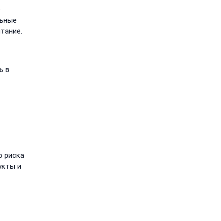
е
льные
тание.
ь в
ю риска
укты и