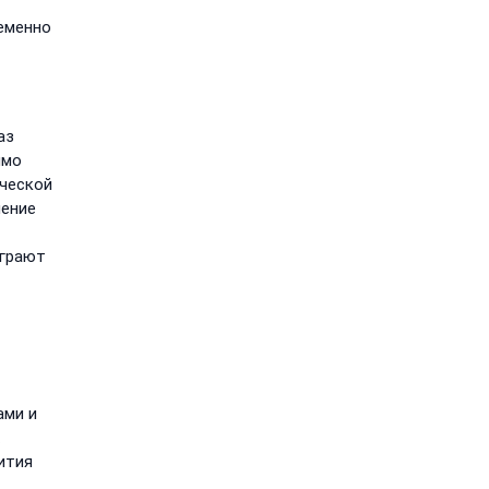
еменно
аз
имо
ической
ление
играют
ами и
ития