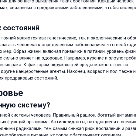
ния для раннего выявления таких состояний. Каждый человек
мах, связанных с предраковыми заболеваниями, чтобы своевр
 состояний
ояний являются как генетические, так и экологические и обр
олагать человека к определенным заболеваниям, что необход
 мер. Образ жизни, включая привычки в питании, уровень физ
е сильно влияет на здоровье. Например, курение и злоупотреб
вития рака. К факторам окружающей среды можно отнести
другие канцерогенные агенты. Наконец, возраст и пол также 
ия предраковых состояний.
ровье
нную систему?
нной системы человека. Правильный рацион, богатый витамин
ых функций организма. Антиоксиданты, находящиеся в свежих
одными радикалами, тем самым снижая риск воспалений и разв
азнообразие в питании, которое обеспечивает организм