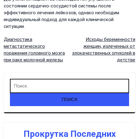
состоянии сердечно-сосудистой системы после
эффективного лечения лейкозов, однако необходим
индивидуальный подход для каждой клинической
ситуации.
Навигация
Диагностика
Исходы беременности
метастатического
женщин, излеченных от
по
поражения головного мозга
злокачественных опухолей в
при раке молочной железы
детстве
записям
Прокрутка Последних