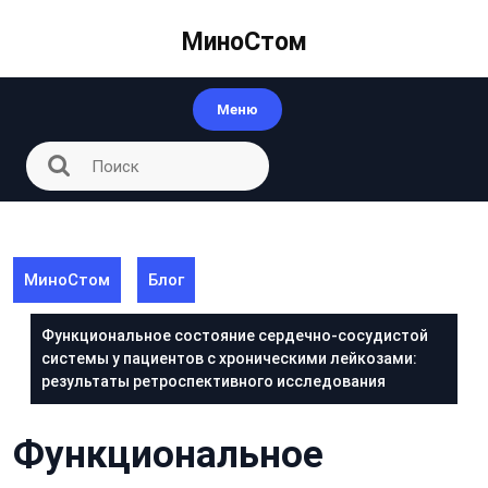
Перейти
к
МиноСтом
контенту
Меню
МиноСтом
Блог
Функциональное состояние сердечно-сосудистой
системы у пациентов с хроническими лейкозами:
результаты ретроспективного исследования
Функциональное