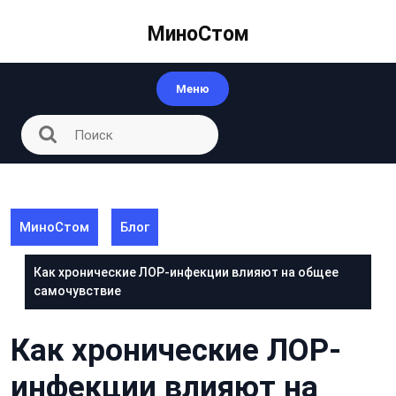
Перейти
к
МиноСтом
контенту
Меню
МиноСтом
Блог
Как хронические ЛОР-инфекции влияют на общее
самочувствие
Как хронические ЛОР-
инфекции влияют на