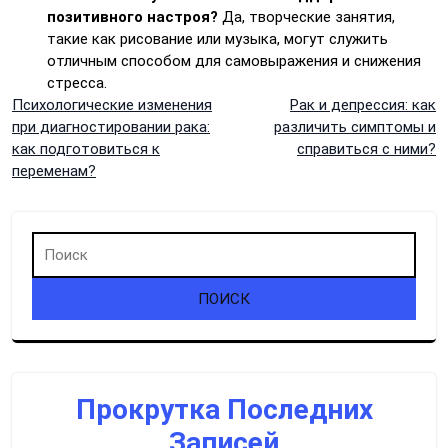
позитивного настроя?
Да, творческие занятия,
такие как рисование или музыка, могут служить
отличным способом для самовыражения и снижения
стресса.
Навигация
Психологические изменения
Рак и депрессия: как
при диагностировании рака:
различить симптомы и
по
как подготовиться к
справиться с ними?
переменам?
записям
Прокрутка Последних
Записей