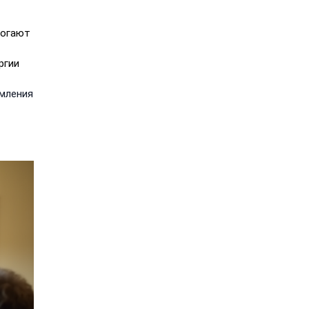
могают
ргии
омления