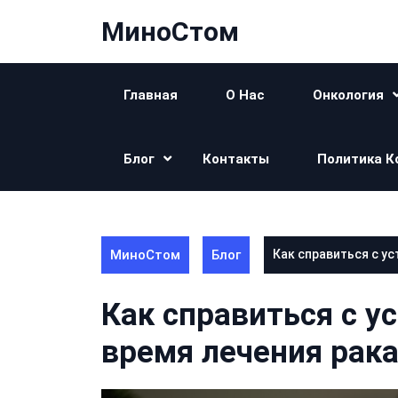
Перейти
МиноСтом
к
контенту
Главная
О Нас
Онкология
Блог
Контакты
Политика К
МиноСтом
Блог
Как справиться с у
Как справиться с у
время лечения рака