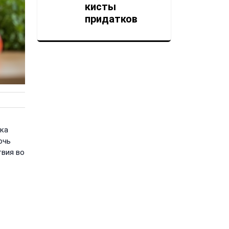
стоматология:
лечение без
страха
30 ИЮНЯ, 2026
Блог
Менструальны
й цикл: нормы,
отклонения,
прогестерон
ака
очь
30 ИЮНЯ, 2026
твия во
Блог
Тиреоидная
офтальмопати
я: глазные
симптомы