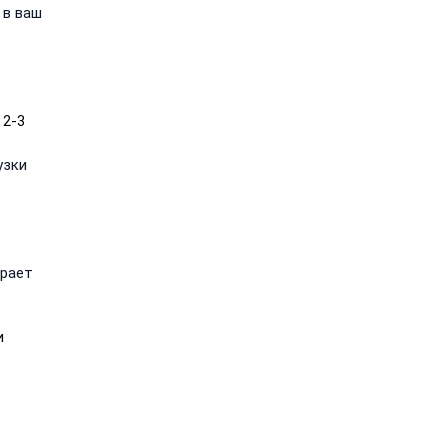
 в ваш
 2-3
узки
грает
и