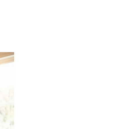
болезни
щитовидной
железы
30 ИЮНЯ, 2026
Блог
Укусы
насекомых:
первая
помощь,
аллергия,
болезнь Лайма
30 ИЮНЯ, 2026