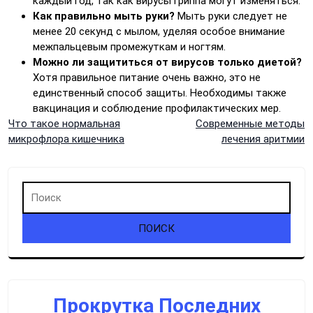
каждый год, так как вирусы гриппа могут изменяться.
Как правильно мыть руки?
Мыть руки следует не
менее 20 секунд с мылом, уделяя особое внимание
межпальцевым промежуткам и ногтям.
Можно ли защититься от вирусов только диетой?
Хотя правильное питание очень важно, это не
единственный способ защиты. Необходимы также
вакцинация и соблюдение профилактических мер.
Навигация
Что такое нормальная
Современные методы
микрофлора кишечника
лечения аритмии
по
записям
Прокрутка Последних