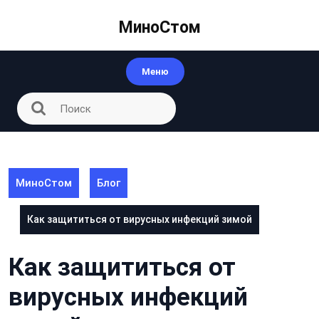
Перейти
к
МиноСтом
контенту
Меню
МиноСтом
Блог
Как защититься от вирусных инфекций зимой
Как защититься от
вирусных инфекций