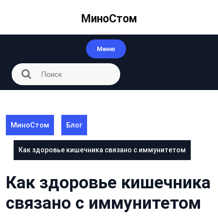
Перейти
к
МиноСтом
контенту
Меню
МиноСтом
Блог
Как здоровье кишечника связано с иммунитетом
Как здоровье кишечника
связано с иммунитетом