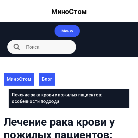
Перейти
к
МиноСтом
контенту
Меню
МиноСтом
Блог
Лечение рака крови у пожилых пациентов:
особенности подхода
Лечение рака крови у
пожилых пациентов: