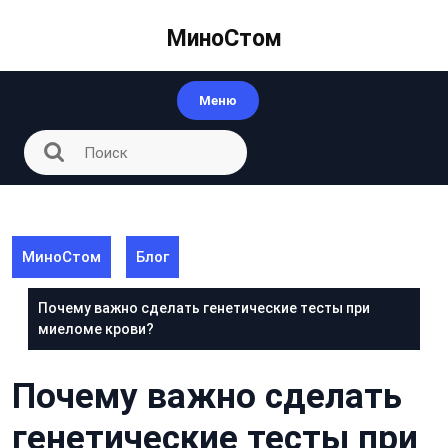
Перейти
к
МиноСтом
контенту
Меню
МиноСтом
Блог
Почему важно сделать генетические тесты при
миеломе крови?
Почему важно сделать
генетические тесты при