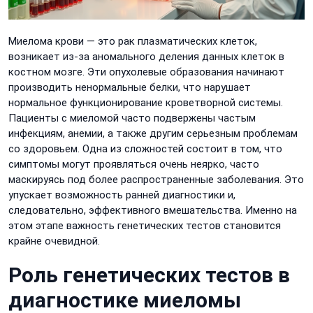
Миелома крови — это рак плазматических клеток,
возникает из-за аномального деления данных клеток в
костном мозге. Эти опухолевые образования начинают
производить ненормальные белки, что нарушает
нормальное функционирование кроветворной системы.
Пациенты с миеломой часто подвержены частым
инфекциям, анемии, а также другим серьезным проблемам
со здоровьем. Одна из сложностей состоит в том, что
симптомы могут проявляться очень неярко, часто
маскируясь под более распространенные заболевания. Это
упускает возможность ранней диагностики и,
следовательно, эффективного вмешательства. Именно на
этом этапе важность генетических тестов становится
крайне очевидной.
Роль генетических тестов в
диагностике миеломы