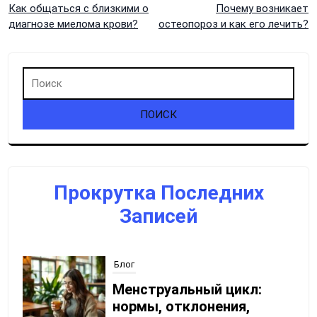
Навигация
Как общаться с близкими о
Почему возникает
диагнозе миелома крови?
остеопороз и как его лечить?
по
записям
Прокрутка Последних
Записей
Блог
Менструальный цикл:
нормы, отклонения,