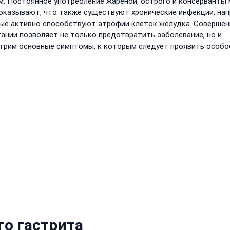
ем. Постоянное употребление жареной, острого и консерванты
оказывают, что также существуют хронические инфекции, нап
торые активно способствуют атрофии клеток желудка. Соверше
тании позволяет не только предотвратить заболевание, но и
отрим основные симптомы, к которым следует проявить особо
о гастрита