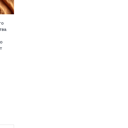
то
тва.
го
ит