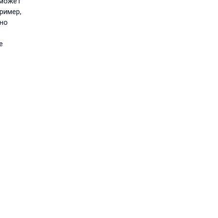
 может
болезни
ример,
щитовидной
нно
железы
е
30 ИЮНЯ, 2026
Блог
Укусы
насекомых:
первая
помощь,
аллергия,
болезнь Лайма
30 ИЮНЯ, 2026