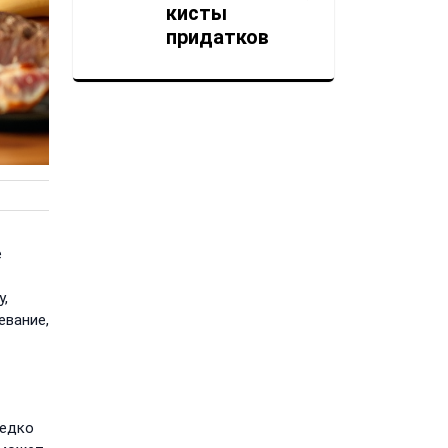
лечение без
страха
30 ИЮНЯ, 2026
Блог
Менструальны
й цикл: нормы,
отклонения,
прогестерон
е
30 ИЮНЯ, 2026
у,
евание,
Блог
Тиреоидная
офтальмопати
я: глазные
редко
симптомы