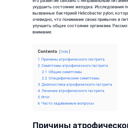
его развитие связано с неправильным питани
ухудшить состояние желудка. Исследования п
вызванные бактерией Helicobacter pylori, ко
очевидно, что понимание своих привычек в пи
улучшить общее состояние организма. Рассм
внимание.
Contents
hide
1
Причины атрофического гастрита
2
Симптомы атрофического гастрита
2.1
Общие симптомы
2.2
Специфические симптомы
3
Диагностика атрофического гастрита
4
Лечение атрофического гастрита
5
Итог
6
Часто задаваемые вопросы
Причины атрофическог