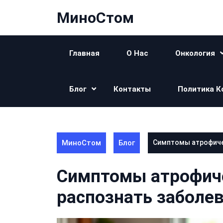
Перейти
МиноСтом
к
контенту
Главная
О Нас
Онкология
Блог
Контакты
Политика К
МиноСтом
Блог
Симптомы атрофичес
Симптомы атрофиче
распознать заболе