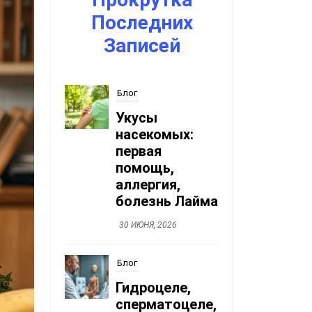
насекомых:
Последних
первая
помощь,
Записей
аллергия,
болезнь Лайма
30 ИЮНЯ, 2026
Блог
Гидроцеле,
сперматоцеле,
кисты
придатков
30 ИЮНЯ, 2026
Блог
Детская
стоматология: