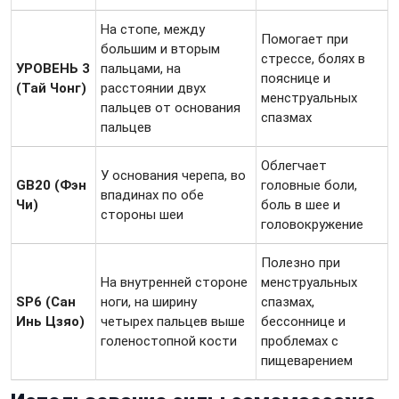
На стопе, между
Помогает при
большим и вторым
стрессе, болях в
УРОВЕНЬ 3
пальцами, на
пояснице и
(Тай Чонг)
расстоянии двух
менструальных
пальцев от основания
спазмах
пальцев
Облегчает
У основания черепа, во
GB20 (Фэн
головные боли,
впадинах по обе
Чи)
боль в шее и
стороны шеи
головокружение
Полезно при
На внутренней стороне
менструальных
SP6 (Сан
ноги, на ширину
спазмах,
Инь Цзяо)
четырех пальцев выше
бессоннице и
голеностопной кости
проблемах с
пищеварением