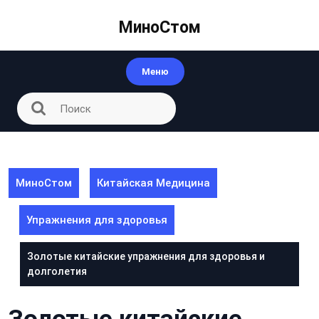
Перейти
к
МиноСтом
контенту
Меню
МиноСтом
Китайская Медицина
Упражнения для здоровья
Золотые китайские упражнения для здоровья и
долголетия