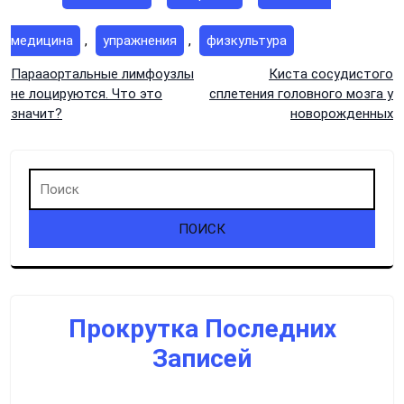
медицина
,
упражнения
,
физкультура
Навигация
Парааортальные лимфоузлы
Киста сосудистого
не лоцируются. Что это
сплетения головного мозга у
по
значит?
новорожденных
записям
Прокрутка Последних
Записей