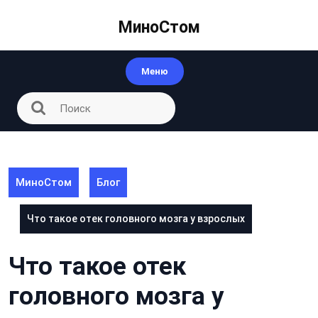
Перейти
к
МиноСтом
контенту
Меню
МиноСтом
Блог
Что такое отек головного мозга у взрослых
Что такое отек
головного мозга у