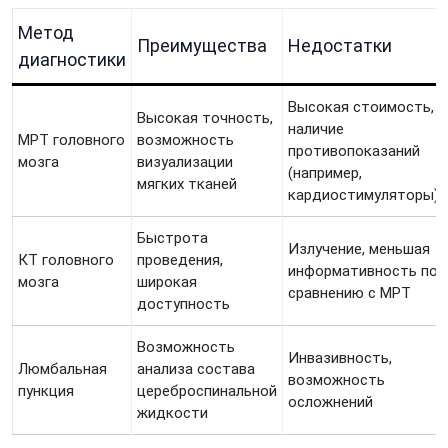
Метод
Преимущества
Недостатки
диагностики
Высокая стоимость,
Высокая точность,
наличие
МРТ головного
возможность
противопоказаний
мозга
визуализации
(например,
мягких тканей
кардиостимуляторы)
Быстрота
Излучение, меньшая
КТ головного
проведения,
информативность по
мозга
широкая
сравнению с МРТ
доступность
Возможность
Инвазивность,
Люмбальная
анализа состава
возможность
пункция
цереброспинальной
осложнений
жидкости