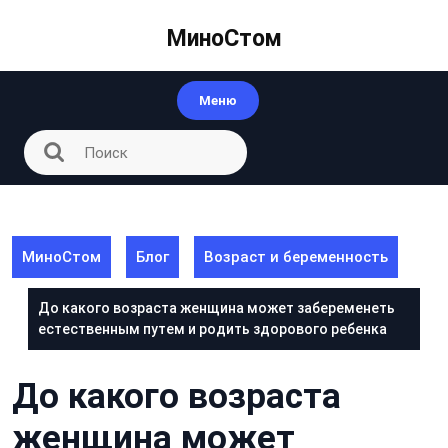
Перейти
к
МиноСтом
контенту
Меню
МиноСтом
Блог
Возраст и беременность
До какого возраста женщина может забеременеть
естественным путем и родить здорового ребенка
До какого возраста
женщина может