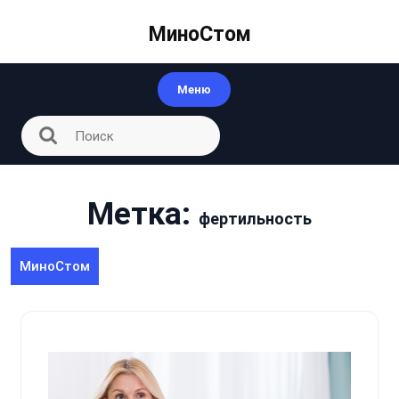
Перейти
к
МиноСтом
контенту
Меню
Метка:
фертильность
МиноСтом