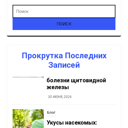
Блог
Тиреоидная
офтальмопатия:
глазные симптомы
болезни щитовидной
Прокрутка Последних
железы
Записей
30 ИЮНЯ, 2026
Блог
Укусы насекомых:
первая помощь,
аллергия, болезнь
Лайма
30 ИЮНЯ, 2026