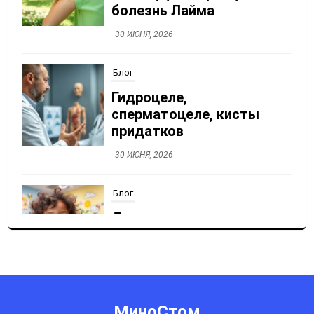
болезнь Лайма
30 ИЮНЯ, 2026
Блог
Гидроцеле,
сперматоцеле, кисты
придатков
30 ИЮНЯ, 2026
Блог
Детская стоматология:
лечение без страха
30 ИЮНЯ, 2026
Блог
МиноСтом