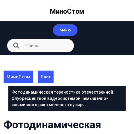
Перейти
к
МиноСтом
контенту
Меню
МиноСтом
Блог
Фотодинамическая тераностика отечественной
флуоресцентной видеосистемой немышечно-
инвазивного рака мочевого пузыря
Фотодинамическая