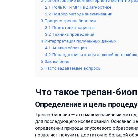
2
Использование компьютерной и магнитно-ре
2.1
Роль КТ и МРТ в диагностике
2.2
Подбор метода визуализации
3
Процесс трепан-биопсии
3.1
Подготовка пациента
3.2
Техника проведения
4
Интерпретация полученных данных
4.1
Анализ образцов
4.2
Последствия и этапы дальнейшего набл
5
Заключение
6
Часто задаваемые вопросы
Что такое трепан-био
Определение и цель процед
Трепан-биопсия — это малоинвазивный метод,
для последующего исследования. Основная цел
определении природы опухолевого образовани
позволяет получить достаточно большой обра