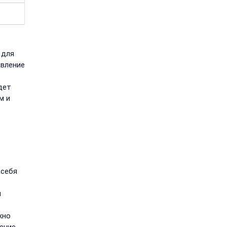
 для
авление
дет
м и
 себя
и
жно