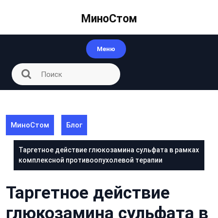
Перейти
к
МиноСтом
контенту
Меню
МиноСтом
Блог
Таргетное действие глюкозамина сульфата в рамках
комплексной противоопухолевой терапии
Таргетное действие
глюкозамина сульфата в